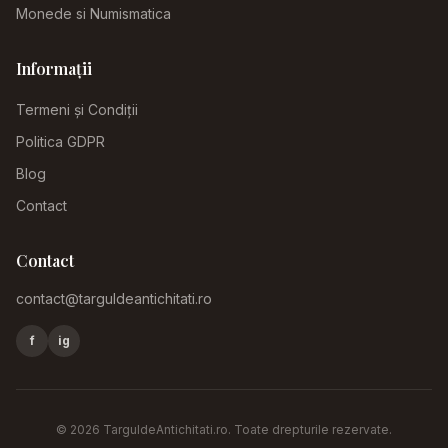
Monede si Numismatica
Informații
Termeni și Condiții
Politica GDPR
Blog
Contact
Contact
contact@targuldeantichitati.ro
f
ig
©
2026
TarguldeAntichitati.ro
. Toate drepturile rezervate.