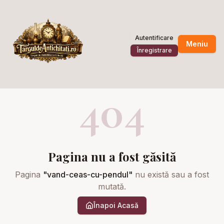
Autentificare
Meniu
Înregistrare
404
Pagina nu a fost găsită
Pagina
"
vand-ceas-cu-pendul
"
nu există sau a fost
mutată.
Înapoi Acasă