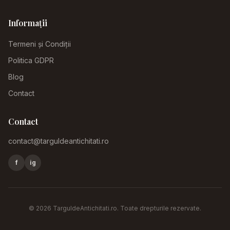
Informații
Termeni și Condiții
Politica GDPR
Blog
Contact
Contact
contact@targuldeantichitati.ro
f
ig
©
2026
TarguldeAntichitati.ro
. Toate drepturile rezervate.