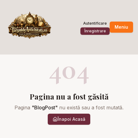
Autentificare
Meniu
Înregistrare
404
Pagina nu a fost găsită
Pagina
"
BlogPost
"
nu există sau a fost mutată.
Înapoi Acasă