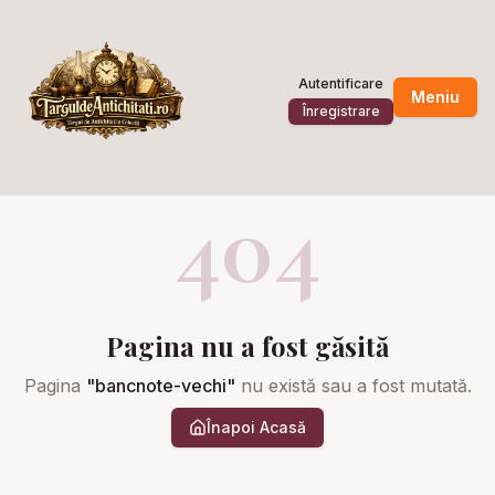
Autentificare
Meniu
Înregistrare
404
Pagina nu a fost găsită
Pagina
"
bancnote-vechi
"
nu există sau a fost mutată.
Înapoi Acasă