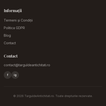
Informații
Termeni și Condiții
Politica GDPR
Blog
Contact
Contact
contact@targuldeantichitati.ro
f
ig
©
2026
TarguldeAntichitati.ro
. Toate drepturile rezervate.