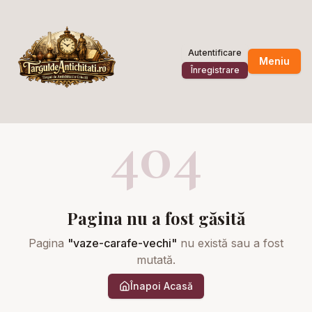
Autentificare
Meniu
Înregistrare
404
Pagina nu a fost găsită
Pagina
"
vaze-carafe-vechi
"
nu există sau a fost
mutată.
Înapoi Acasă