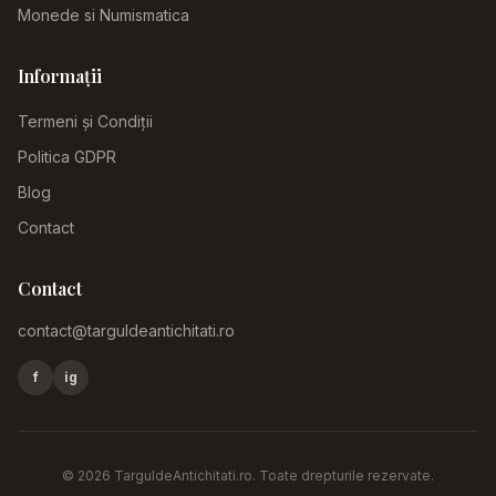
Monede si Numismatica
Informații
Termeni și Condiții
Politica GDPR
Blog
Contact
Contact
contact@targuldeantichitati.ro
f
ig
©
2026
TarguldeAntichitati.ro
. Toate drepturile rezervate.